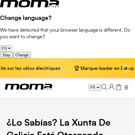
Change language?
We have detected that your browser language is different. Do
you want to change?
Stay
Change
×
sur les vélos électriques
🏆 Marque leader en Europe · 
☰
¿Lo Sabías? La Xunta De
Galicia Está Otorgando