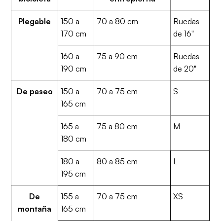
Plegable
150 a
70 a 80 cm
Ruedas
170 cm
de 16"
160 a
75 a 90 cm
Ruedas
190 cm
de 20"
De paseo
150 a
70 a 75 cm
S
165 cm
165 a
75 a 80 cm
M
180 cm
180 a
80 a 85 cm
L
195 cm
De
155 a
70 a 75 cm
XS
montaña
165 cm