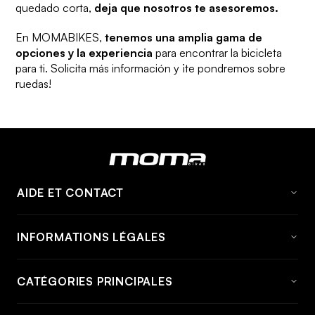
quedado corta,
deja que nosotros te asesoremos.
En MOMABIKES,
tenemos una amplia gama de
opciones y la experiencia
para encontrar la bicicleta
para ti. Solicita más información y ¡te pondremos sobre
ruedas!
AIDE ET CONTACT
FAQ
INFORMATIONS LÉGALES
À propos de momabikes
Avis Juridique
Contact
CATÉGORIES PRINCIPALES
Conditions générales
Informations et tarifs d'expédition
Vélo