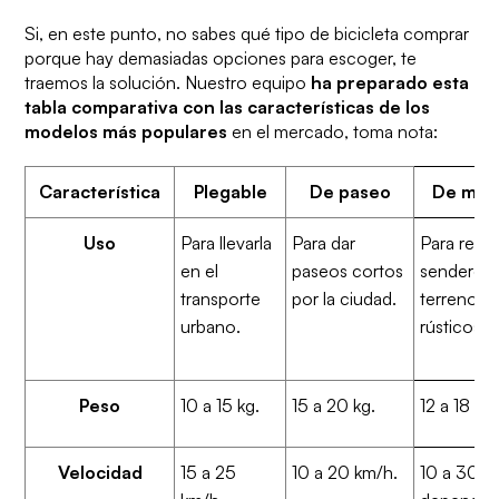
Si, en este punto, no sabes qué tipo de bicicleta comprar
porque hay demasiadas opciones para escoger, te
traemos la solución. Nuestro equipo
ha preparado esta
tabla comparativa con las características de los
modelos más populares
en el mercado, toma nota:
Característica
Plegable
De paseo
De mon
Uso
Para llevarla
Para dar
Para reco
en el
paseos cortos
senderos 
transporte
por la ciudad.
terrenos
urbano.
rústicos.
Peso
10 a 15 kg.
15 a 20 kg.
12 a 18 kg.
Velocidad
15 a 25
10 a 20 km/h.
10 a 30 k