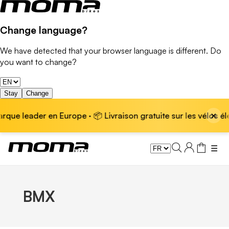
Change language?
We have detected that your browser language is different. Do
you want to change?
Stay
Change
×
que leader en Europe · 📦 Livraison gratuite sur les vélos éle
☰
BMX