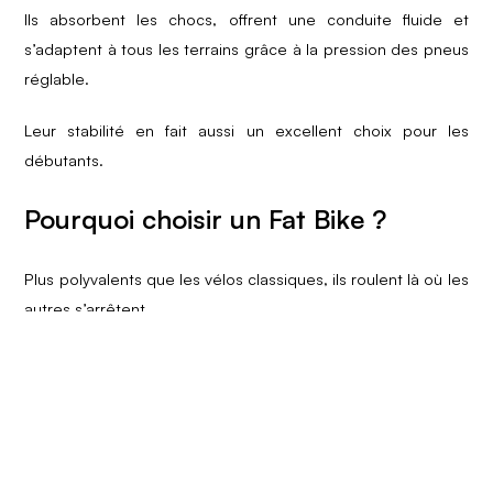
Ils absorbent les chocs, offrent une conduite fluide et
s’adaptent à tous les terrains grâce à la pression des pneus
réglable.​
Leur stabilité en fait aussi un excellent choix pour les
débutants.​
Pourquoi choisir un Fat Bike ?​
Plus polyvalents que les vélos classiques, ils roulent là où les
autres s’arrêtent.​
Confortables et sécurisants, ils conviennent à toutes les
pratiques. ​
Disponibles aussi en version
électrique
ou avec options
modulables pour s’adapter à vos besoins.