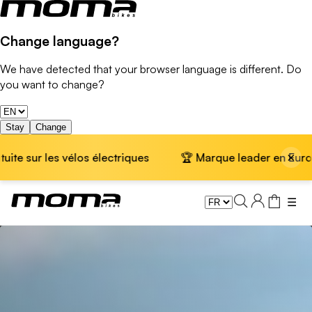
Change language?
We have detected that your browser language is different. Do
you want to change?
Stay
Change
×
ur les vélos électriques
🏆 Marque leader en Europe · 📦 
☰
Velós Fat Bikes