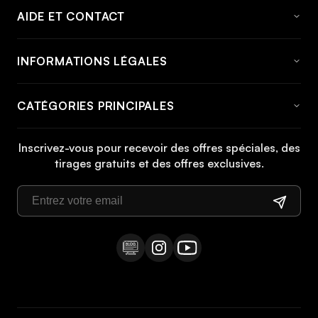
AIDE ET CONTACT
FAQ
INFORMATIONS LÉGALES
À propos de momabikes
Avis Juridique
Contact
CATÉGORIES PRINCIPALES
Conditions générales
Informations et tarifs d'expédition
Vélo
Politique de cookies
Informations de retour
Inscrivez-vous pour recevoir des offres spéciales, des
Vélo VTT
tirages gratuits et des offres exclusives.
Politique de confidentialité
Manuels
Vélo de ville
Droit de rétractation
Vélo pliant
Vélo trekking
Vélo enfant
Vélo électrique
Vélo électrique VTT