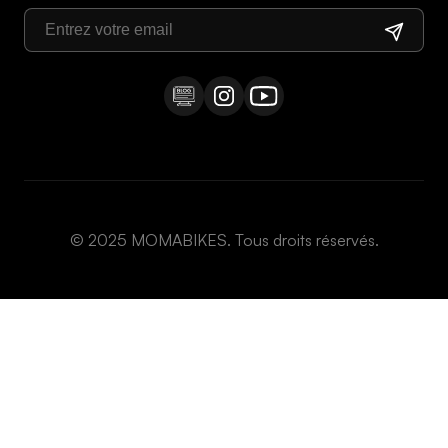
Vélo de ville
Droit de rétractation
Vélo pliant
Vélo trekking
Vélo enfant
Vélo électrique
Vélo électrique VTT
Gravel électrique
© 2025 MOMABIKES. Tous droits réservés.
Fat bike électrique
Vélo cargo électrique