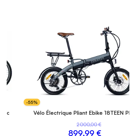
-
55
%
ditionné
Vélo Électrique Pliant Ebike 18TEEN PR
2 000,00 €
899,99 €