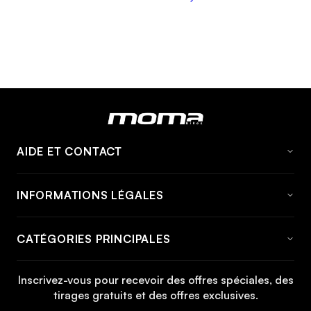
AIDE ET CONTACT
FAQ
INFORMATIONS LÉGALES
À propos de momabikes
Avis Juridique
Contact
CATÉGORIES PRINCIPALES
Conditions générales
Informations et tarifs d'expédition
Vélo
Politique de cookies
Informations de retour
Inscrivez-vous pour recevoir des offres spéciales, des
Vélo VTT
tirages gratuits et des offres exclusives.
Politique de confidentialité
Manuels