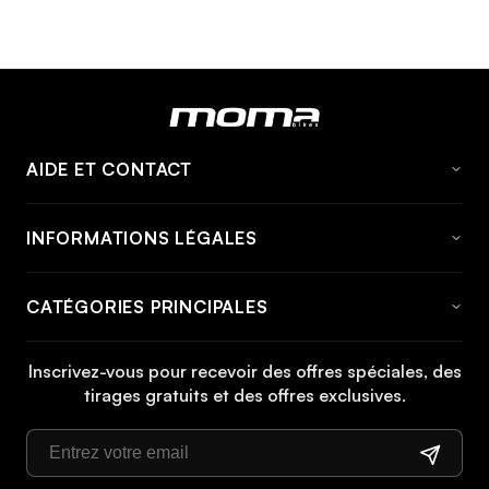
AIDE ET CONTACT
FAQ
INFORMATIONS LÉGALES
À propos de momabikes
Avis Juridique
Contact
CATÉGORIES PRINCIPALES
Conditions générales
Informations et tarifs d'expédition
Vélo
Politique de cookies
Informations de retour
Inscrivez-vous pour recevoir des offres spéciales, des
Vélo VTT
tirages gratuits et des offres exclusives.
Politique de confidentialité
Manuels
Vélo de ville
Droit de rétractation
Vélo pliant