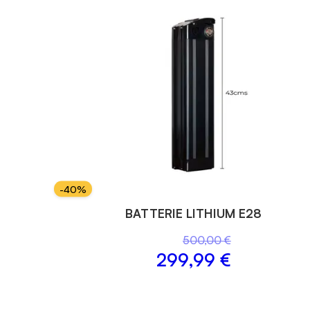
-
40
%
BATTERIE LITHIUM E28
500,00 €
299,99 €