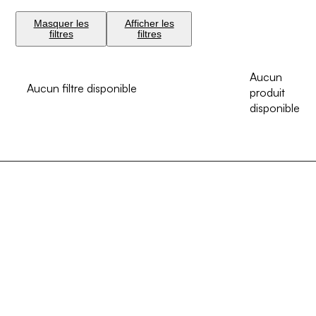
Masquer les
Afficher les
filtres
filtres
Aucun
Aucun filtre disponible
produit
disponible
AIDE ET CONTACT
FAQ
INFORMATIONS LÉGALES
À propos de momabikes
Avis Juridique
Contact
CATÉGORIES PRINCIPALES