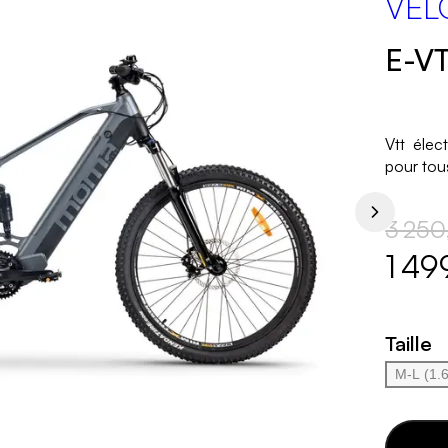
VÉL
E-VT
Vtt élec
pour tou
3 250
1 49
Taille
M-L (1.