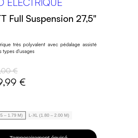
O ÉLECTRIQUE
T Full Suspension 27,5"
trique très polyvalent avec pédalage assisté
s types d'usages
,00 €
9,99 €
65 – 1.79 M)
L-XL (1.80 – 2.00 M)
Temporairement épuisé